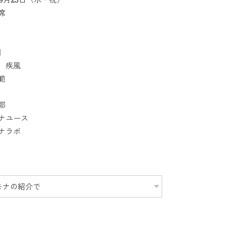
席
】
 疾風
範
耶
ナユース
ナラボ