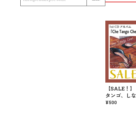
【SALE！】『C
タンゴ、しな
¥500