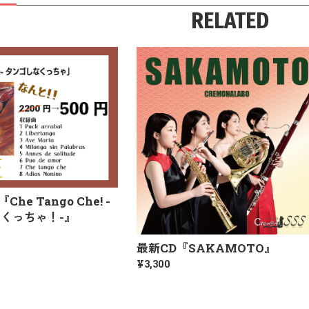
RELATED
he Tango Che! -
くっちゃ！-』
最新CD『SAKAMOTO』
¥3,300