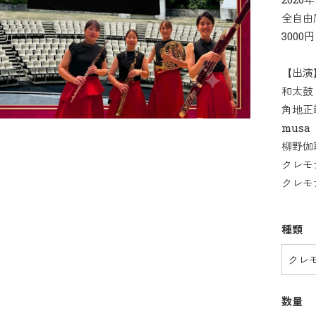
全自由
3000円
【出演
和太鼓
角地正
musa
柳野伽
クレモ
クレモ
種類
数量