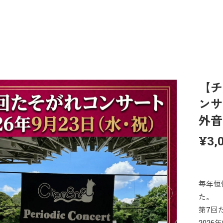
【チ
ンサ
外音
¥3,
毎年恒
た。
第7回
2026