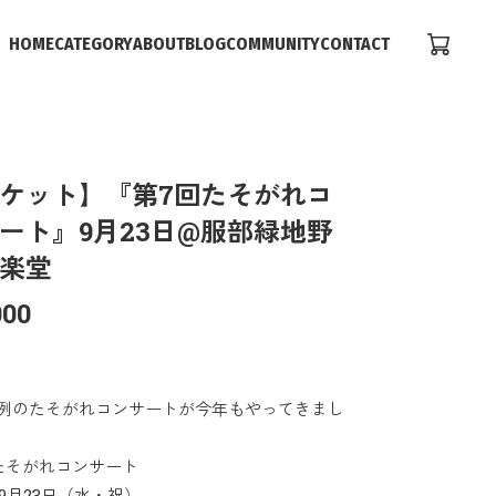
HOME
CATEGORY
ABOUT
BLOG
COMMUNITY
CONTACT
ケット】『第7回たそがれコ
ート』9月23日@服部緑地野
楽堂
000
例のたそがれコンサートが今年もやってきまし
たそがれコンサート
年9月23日（水・祝）