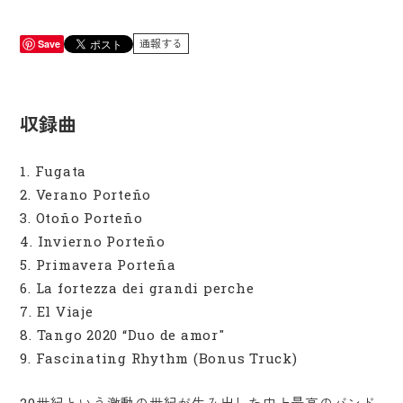
通報する
Save
収録曲
1. Fugata
2. Verano Porteño
3. Otoño Porteño
4. Invierno Porteño
5. Primavera Porteña
6. La fortezza dei grandi perche
7. El Viaje
8. Tango 2020 “Duo de amor"
9. Fascinating Rhythm (Bonus Truck)