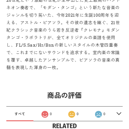
20世紀という激動の世紀が生み出した史上最高のバンド
ネオン奏者で、「モダン・タンゴ」という新たな音楽の
ジャンルを切り拓いた、今年2021年に生誕100周年を迎
える、アストル・ピアソラ。その彼の遺志を継ぐ、21世
紀クラシック音楽のうら若き反逆者『クレモナ』モダン
タンゴ・ラボラトリが、全てオリジナルの楽譜を使用
し、FL/S.Sax/Hr/Bsnの新しいスタイルの木管四重奏
で、これまでにないサウンドを追求する。室内楽の常識
を覆す、卓越したアンサンブルで、ピアソラの音楽の真
髄を表現した渾身の一枚。
商品の評価
すべて
0
0
0
RELATED