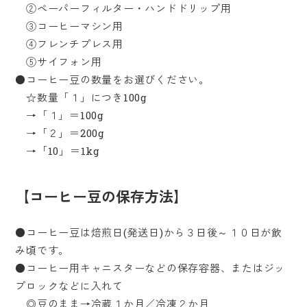
②ペーパーフィルター・ハンドドリップ用
③コーヒーマシン用
④フレンチプレス用
⑤サイフォン用
●コーヒー豆の数量をお選びください。
☆数量「１」につき100g
→「１」＝100g
→「２」＝200g
→「10」＝1kg
【コーヒー豆の保存方法】
●コーヒー豆は焙煎日(発送日)から３日後～１０日が飲
み頃です。
●コーヒー用キャニスターなどの保存容器、またはジッ
プロックなどに入れて
◎豆のまま→冷蔵１か月／冷凍２か月